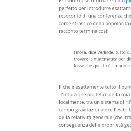
Ero incerto se ritornare sulla
qu
perfetto per introdurre esattame
resoconto di una conferenza che 
come strascico della popolarità 
racconto termina così:
Finora, dice Verlinde, tutto q
trovare la matematica per dim
fosse che questo è il modo in
Il che è esattamente tutto il pu
"l'intuizione più felice della mia
localmente, tra un sistema di ri
campo gravitazionale) e l'esito f
della relatività generale (che, tr
conseguenza delle proprietà geo