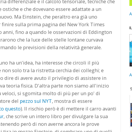
ia differenziale e il calcolo tensoriale, tecniche che
e ostiche e che dovevano essere adattate a un
A
uovo. Ma Einstein, che peraltro era già uno
r finire sulla prima pagina del New York Times
I
o anni, fino a quando le osservazioni di Eddington
rarono che la luce delle stelle lontane curvava
mando le previsioni della relatività generale.
 uno ha un'idea, ha interesse che circoli il più
non solo tra la ristretta cerchia dei colleghi; e
A
dire di avere avuto il privilegio di assistere in
a teoria fisica. D'altra parte non siamo all'inizio
S
 veloci, si sgomita molto di più per un po' di
autore del
pezzo sul NYT
, mostra di essere
to questo
). Il rischio però è di mettere il carro avanti
ur
, che scrive un intero libro per divulgare la sua
ostenendo però di non averne ancora le prove
i tira in mezzo Einstein, di sembrare uno di quelli