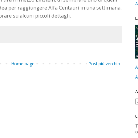
A
idea per raggiungere Alfa Centauri in una settimana,
rare su alcuni piccoli dettagli.
L
Home page
Post più vecchio
A
A
A
C
T
o