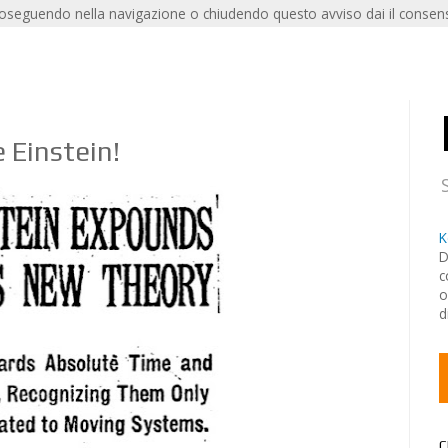
roseguendo nella navigazione o chiudendo questo avviso dai il consens
 Einstein!
K
D
c
o
d
C