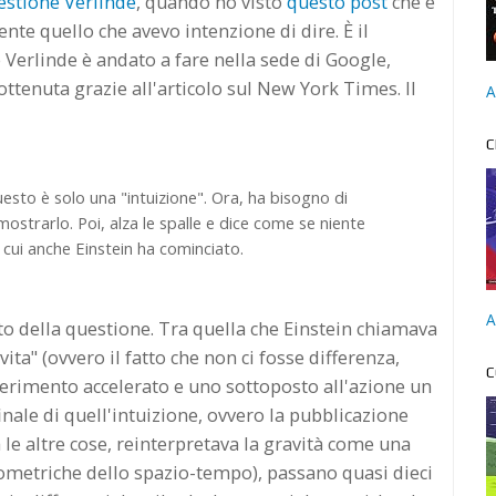
estione Verlinde
, quando ho visto
questo post
che è
nte quello che avevo intenzione di dire. È il
Verlinde è andato a fare nella sede di Google,
ottenuta grazie all'articolo sul New York Times. Il
A
C
uesto è solo una "intuizione". Ora, ha bisogno di
ostrarlo. Poi, alza le spalle e dice come se niente
 cui anche Einstein ha cominciato.
A
nto della questione. Tra quella che Einstein chiamava
 vita" (ovvero il fatto che non ci fosse differenza,
C
ferimento accelerato e uno sottoposto all'azione un
inale di quell'intuizione, ovvero la pubblicazione
a le altre cose, reinterpretava la gravità come una
metriche dello spazio-tempo), passano quasi dieci