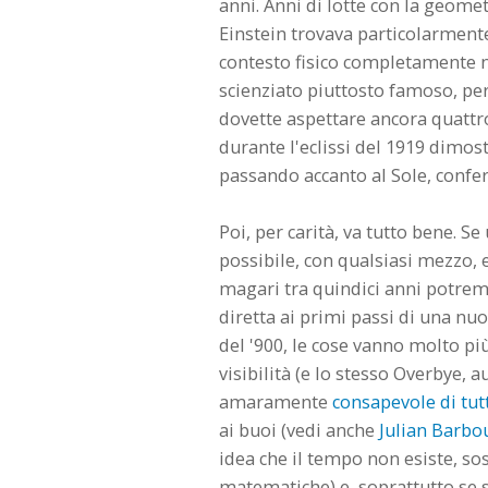
anni. Anni di lotte con la geometr
Einstein trovava particolarment
contesto fisico completamente n
scienziato piuttosto famoso, pe
dovette aspettare ancora quattr
durante l'eclissi del 1919 dimost
passando accanto al Sole, confer
Poi, per carità, va tutto bene. Se
possibile, con qualsiasi mezzo, e 
magari tra quindici anni potremo 
diretta ai primi passi di una nuov
del '900, le cose vanno molto più
visibilità (e lo stesso Overbye, 
amaramente
consapevole di tut
ai buoi (vedi anche
Julian Barbo
idea che il tempo non esiste, s
matematiche) e, soprattutto se s