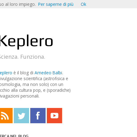
o al loro impiego.
Per saperne di più
Ok
Keplero
Scienza. Funziona.
eplero
è il blog di
Amedeo Balbi
.
ivulgazione scientifica (astrofisica e
osmologia, ma non solo) con un
cchio alla cultura pop, e (sporadiche)
ivagazioni personali.
ERCA NEL BLOG