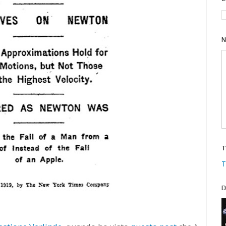
N
T
T
D