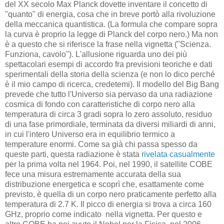
del XX secolo Max Planck dovette inventare il concetto di
"quanto" di energia, cosa che in breve portò alla rivoluzione
della meccanica quantistica. (La formula che compare sopra
la curva è proprio la legge di Planck del corpo nero.) Ma non
è a questo che si riferisce la frase nella vignetta ("Scienza.
Funziona, cavolo"). L'allusione riguarda uno dei più
spettacolari esempi di accordo fra previsioni teoriche e dati
sperimentali della storia della scienza (e non lo dico perché
è il mio campo di ricerca, credetemi). Il modello del Big Bang
prevede che tutto l'Universo sia pervaso da una radiazione
cosmica di fondo con caratteristiche di corpo nero alla
temperatura di circa 3 gradi sopra lo zero assoluto, residuo
di una fase primordiale, terminata da diversi miliardi di anni,
in cui l'intero Universo era in equilibrio termico a
temperature enormi. Come sa già chi passa spesso da
queste parti, questa radiazione è stata
rivelata casualmente
per la prima volta nel 1964. Poi, nel 1990, il satellite COBE
fece una misura estremamente accurata della sua
distribuzione energetica e scoprì che, esattamente come
previsto, è quella di un corpo nero praticamente perfetto alla
temperatura di 2.7 K. Il picco di energia si trova a circa 160
GHz, proprio come indicato nella vignetta. Per questo e