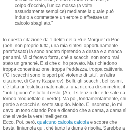
colpo d'occhio, l'unica mossa (a volte
assurdamente semplice) mediante la quale può
indurlo a commettere un errore o affrettare un
calcolo sbagliato."
Io questa citazione da “I delitti della Rue Morgue” di Poe
(beh, non proprio tutta, una mia sintesi opportunamente
parafrasata) la sono andato ripetendo a destra e a manca
per anni. Mi ci facevo forza, ché a scacchi non sono mai
stato un granché. E sì che ci ho provato. Ma richiedono
troppa concentrazione, troppa freddezza, troppa cattiveria
(“Gli scacchi sono lo sport più violento di tutti”, un’altra
citazione, di Garry Kasparov). Belli, gli scacchi, bellissimi,
c’è tutta un’estetica matematica, una ricerca di simmetrie, il
“nobil giuoco” e tutto il resto. (Ah, il silenzio di certe sale da
torneo moquettate di verde). Ma poi, fondamentalmente, chi
perde a scacchi si sente stupido. Molto. E insomma, io mi
davo un tono citando Poe e dicendo che a dama, a dama sì
che si vede la vera intelligenza.
Ecco. Poi, però,
qualcuno calcola calcola
e scopre che
basta, finiamola qui, ché tanto la dama è risolta. Sarebbe a