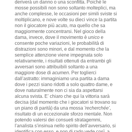
deriverà un danno o una sconfitta. Poiché le
mosse possibili non sono soltanto molteplici, ma
anche complesse, le occasioni per simili sviste si
moltiplicano, e nove volte su dieci vince la partita
non il giocatore più acuto, ma quello che sa
maggiormente concentrarsi. Nel gioco della
dama, invece, dove il movimento è
unico
e
consente poche variazioni, le probabilità di
distrazioni sono minori, e dal momento che la
semplice attenzione viene impegnata solo
relativamente, i risultati ottenuti da entrambi gli
avversari sono attribuibili soltanto a una
maggiore dose di
acumen
. Per toglierci
dall'astratto: immaginiamo una partita a dama
dove i pezzi siano ridotti a solo quattro dame, e
dove naturalmente non ci sia da aspettarsi
alcuna svista. E' chiaro che qui la vittoria sarà
decisa (dal momento che i giocatori si trovano su
un piano di parità) da una mossa
'recherchée'
,
risultato di un eccezionale sforzo mentale. Non
potendo valersi dei consueti stratagemmi,
l'analista s'insinua nello spirito dell'avversario, si
identifica con esso, e non di rado vede così, a