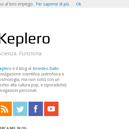
o al loro impiego.
Per saperne di più
Ok
Keplero
Scienza. Funziona.
eplero
è il blog di
Amedeo Balbi
.
ivulgazione scientifica (astrofisica e
osmologia, ma non solo) con un
cchio alla cultura pop, e (sporadiche)
ivagazioni personali.
ERCA NEL BLOG