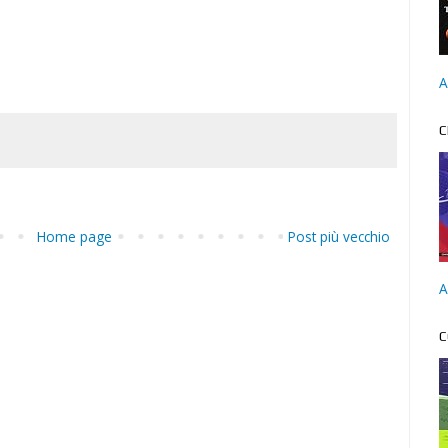
A
C
Home page
Post più vecchio
A
C