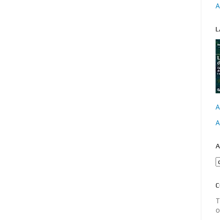
A
L
A
A
A
C
T
o