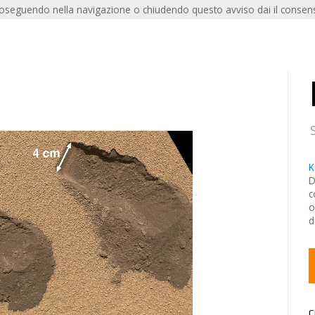
roseguendo nella navigazione o chiudendo questo avviso dai il consens
K
D
c
o
d
C