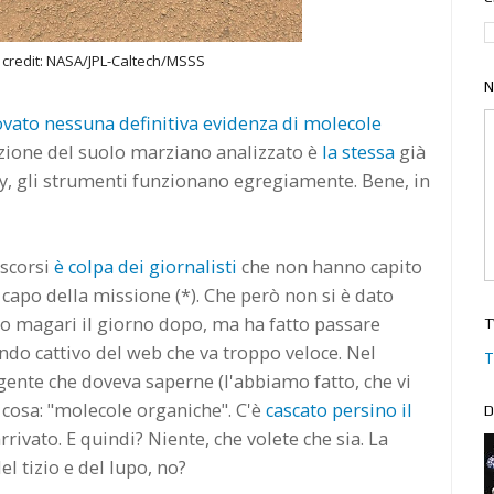
 credit: NASA/JPL-Caltech/MSSS
N
ovato nessuna definitiva evidenza di molecole
zione del suolo marziano analizzato è
la stessa
già
ty, gli strumenti funzionano egregiamente. Bene, in
 scorsi
è colpa dei giornalisti
che non hanno capito
apo della missione (*). Che però non si è dato
o o magari il giorno dopo, ma ha fatto passare
T
ondo cattivo del web che va troppo veloce. Nel
T
 gente che doveva saperne (l'abbiamo fatto, che vi
a cosa: "molecole organiche". C'è
cascato persino il
D
rrivato. E quindi? Niente, che volete che sia. La
el tizio e del lupo, no?