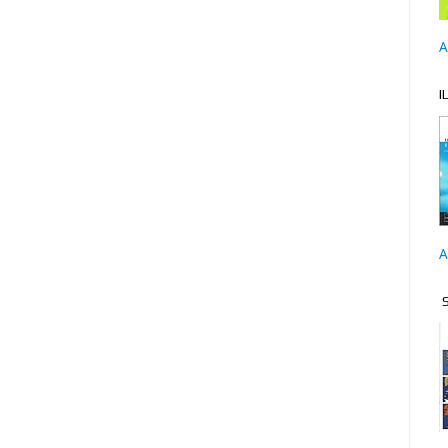
A
I
A
S