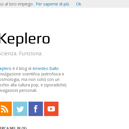
o al loro impiego.
Per saperne di più
Ok
Keplero
Scienza. Funziona.
eplero
è il blog di
Amedeo Balbi
.
ivulgazione scientifica (astrofisica e
osmologia, ma non solo) con un
cchio alla cultura pop, e (sporadiche)
ivagazioni personali.
ERCA NEL BLOG