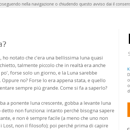
roseguendo nella navigazione o chiudendo questo avviso dai il consens
a?
, ho notato che c'era una bellissima luna quasi
hietto, talmente piccolo che in realtà era anche
K
 po', forse solo un giorno, e la Luna sarebbe
D
Oppure no? Forse lo era appena stata, e quello
c
o
iventare sempre più grande. Come si fa a saperlo?
d
Gobba a ponente luna crescente, gobba a levante luna
o detto non funziona: intanto perché bisogna sapere
evante, e non è sempre facile (a meno che uno non
i Lost, non il filosofo); poi perché prima di capire
C