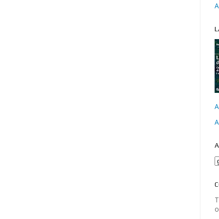
A
L
A
A
A
C
T
o