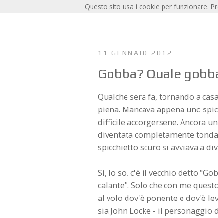
Questo sito usa i cookie per funzionare. P
11 GENNAIO 2012
Gobba? Quale gobb
Qualche sera fa, tornando a casa
piena. Mancava appena uno spicc
difficile accorgersene. Ancora un
diventata completamente tonda. 
spicchietto scuro si avviava a d
Sì, lo so, c'è il vecchio detto "
calante". Solo che con me quest
al volo dov'è ponente e dov'è l
sia John Locke - il personaggio d