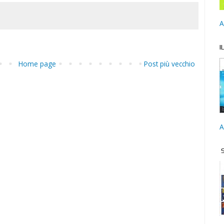
A
I
Home page
Post più vecchio
A
S