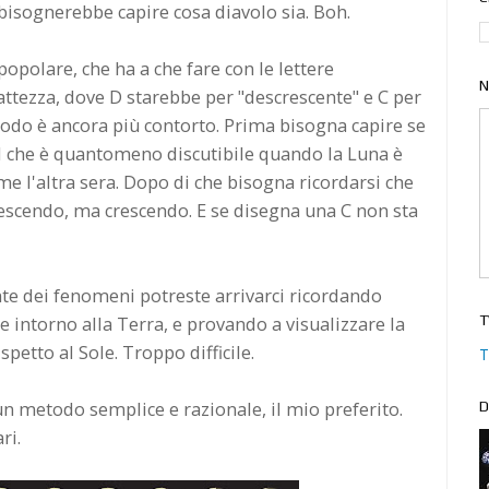
, bisognerebbe capire cosa diavolo sia. Boh.
opolare, che ha a che fare con le lettere
N
esattezza, dove D starebbe per "descrescente" e C per
todo è ancora più contorto. Prima bisogna capire se
il che è quantomeno discutibile quando la Luna è
 l'altra sera. Dopo di che bisogna ricordarsi che
rescendo, ma crescendo. E se disegna una C non sta
e dei fenomeni potreste arrivarci ricordando
T
e intorno alla Terra, e provando a visualizzare la
spetto al Sole. Troppo difficile.
T
n metodo semplice e razionale, il mio preferito.
D
ri.