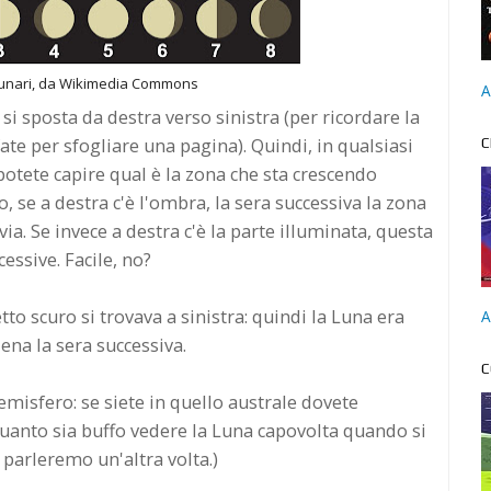
lunari, da Wikimedia Commons
A
si sposta da destra verso sinistra (per ricordare la
ate per sfogliare una pagina). Quindi, in qualsiasi
C
tete capire qual è la zona che sta crescendo
 se a destra c'è l'ombra, la sera successiva la zona
ia. Se invece a destra c'è la parte illuminata, questa
essive. Facile, no?
ietto scuro si trovava a sinistra: quindi la Luna era
A
iena la sera successiva.
C
 emisfero: se siete in quello australe dovete
quanto sia buffo vedere la Luna capovolta quando si
parleremo un'altra volta.)