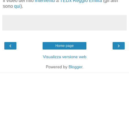
Il video del mio
intervento
a
TEDx Reggio Emilia
(gli altri
sono
qui
).
‹
›
Home page
Visualizza versione web
Powered by
Blogger
.