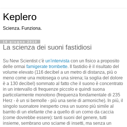
Keplero
Scienza. Funziona.
16 giugno 2010
La scienza dei suoni fastidiosi
Su New Scientist c'è
un'intervista
con un fisico a proposito
delle ormai
famigerate trombette
. Il fastidio è il risultato del
volume elevato (116 decibel a un metro di distanza, più o
meno come una motosega o una sirena; la soglia del dolore
è a 130 decibel) sommato al fatto che il suono è concentrato
in un intervallo di frequenze piccolo e quindi suona
particolarmente monotono (frequenza fondamentale di 235
Herz - è un si bemolle - più una serie di armoniche). In più, il
singolo suonatore inesperto crea un suono più simile al
barrito di un elefante che a quello di un corno da caccia
(come dovrebbe essere): tanti suoni del genere, tutti
insieme, sembrano uno sciame di insetti, ma senza un