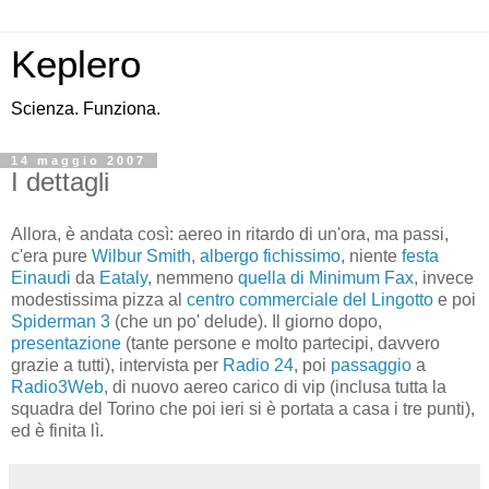
Keplero
Scienza. Funziona.
14 maggio 2007
I dettagli
Allora, è andata così: aereo in ritardo di un'ora, ma passi,
c'era pure
Wilbur Smith
,
albergo fichissimo
, niente
festa
Einaudi
da
Eataly
, nemmeno
quella di Minimum Fax
, invece
modestissima pizza al
centro commerciale del Lingotto
e poi
Spiderman 3
(che un po' delude). Il giorno dopo,
presentazione
(tante persone e molto partecipi, davvero
grazie a tutti), intervista per
Radio 24
, poi
passaggio
a
Radio3Web
, di nuovo aereo carico di vip (inclusa tutta la
squadra del Torino che poi ieri si è portata a casa i tre punti),
ed è finita lì.