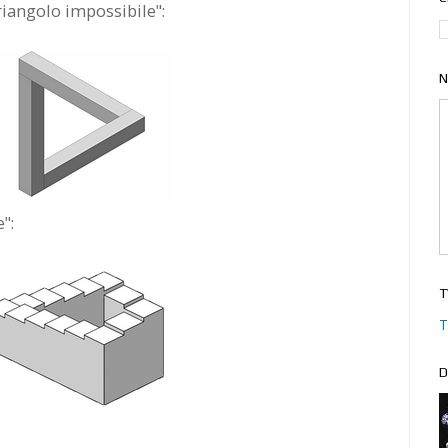
"triangolo impossibile":
N
":
T
T
D