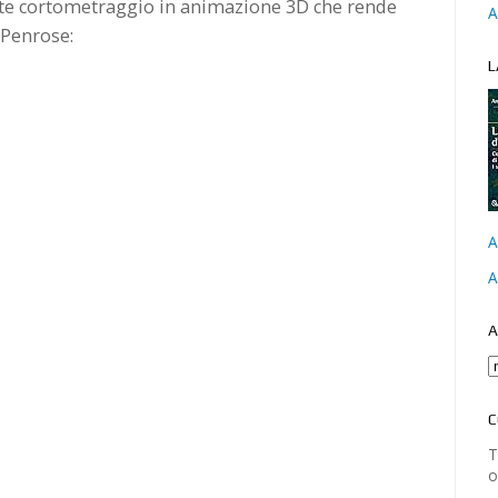
nte cortometraggio in animazione 3D che rende
A
 Penrose:
L
A
A
A
C
T
o