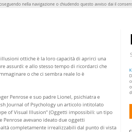
roseguendo nella navigazione o chiudendo questo avviso dai il consens
llusioni ottiche è la loro capacità di aprirci una
e assurdi: e allo stesso tempo di ricordarci che
K
mmaginare o che ci sembra reale lo è
D
c
o
d
oger Penrose e suo padre Lionel, psichiatra e
sh Journal of Psychology un articolo intitolato
pe of Visual Illusion" (Oggetti impossibili: un tipo
 due Penrose avevano ideato due oggetti
altà completamente irrealizzabili dal punto di vista
C