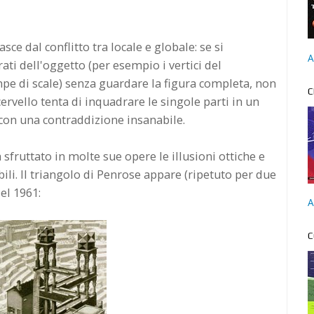
sce dal conflitto tra locale e globale: se si
A
i dell'oggetto (per esempio i vertici del
pe di scale) senza guardare la figura completa, non
C
ervello tenta di inquadrare le singole parti in un
con una contraddizione insanabile.
 sfruttato in molte sue opere le illusioni ottiche e
ili. Il triangolo di Penrose appare (ripetuto per due
del 1961:
A
C