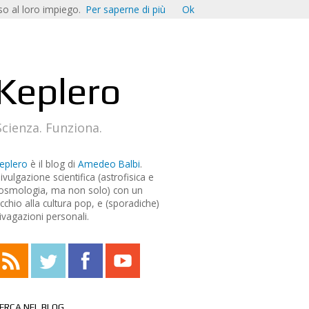
o al loro impiego.
Per saperne di più
Ok
Keplero
Scienza. Funziona.
eplero
è il blog di
Amedeo Balbi
.
ivulgazione scientifica (astrofisica e
osmologia, ma non solo) con un
cchio alla cultura pop, e (sporadiche)
ivagazioni personali.
ERCA NEL BLOG